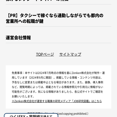
【PR】タクシーで稼ぐなら通勤しながらでも都内の
営業所への転職が鍵
運営会社情報
TOPページ
サイトマップ
免責事項：
本サイトは2024年7月時点の情報を基にZenken株式会社が制作・運
用しています（2024年9月に開設）。掲載している情報・コンテンツ内容は、
予告なしに変更または掲載中止となる場合があります。また、画像、導入事例
など、閲覧時期によっては、掲載されている情報参照元や引用元に情報がない
可能性がございます。気になる情報がありましたら、各公式サイトでご確認を
お願いいたします。
※Zenken株式会社が運営する職業の研究メディア「JOB研究図鑑」はこちら
無断転用禁止（Unauthorized copying prohibited.）
つくばEX・常磐線
で通えて