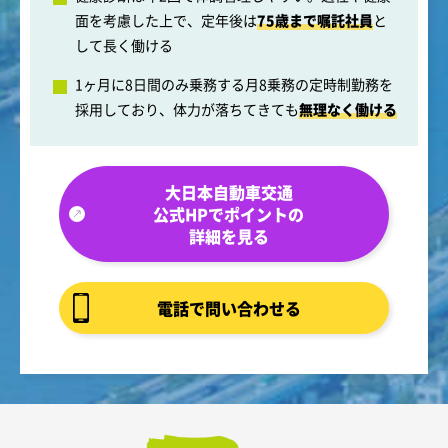
面を考慮した上で、定年後は
75歳まで嘱託社員
と
して長く働ける
1ヶ月に8日間のみ乗務する月8乗務の定時制勤務を
採用しており、体力が落ちてきても
無理なく働ける
大日本自動車交通
公式HPでポイントの
詳細を見る
電話で問い合わせる