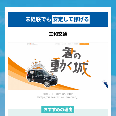
未経験でも
安定して稼げる
三和交通
引用元：三和交通公式HP
（https://sanwataxi.co.jp/recruit/）
おすすめの理由