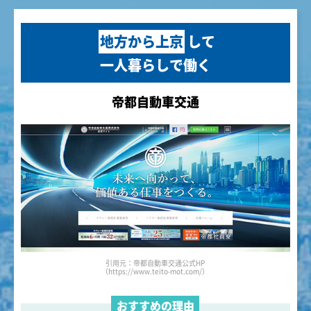
地方から上京
して
一人暮らしで働く
帝都自動車交通
引用元：帝都自動車交通公式HP
（https://www.teito-mot.com/）
おすすめの理由