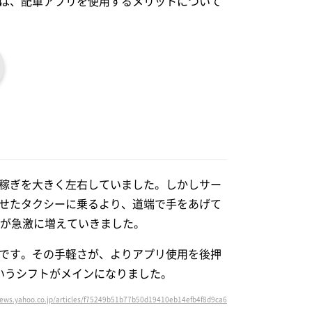
は、配車アプリを使用するメリットについて
稼ぎを大きく左右していました。しかしサー
せたタクシーに乗るより、道端で手をあげて
用が急激に増えていきました。
です。その手軽さが、よりアプリ使用を後押
いうシフトがメインになりました。
news.yahoo.co.jp/articles/f75249b51b77b50d19410eb14efb4f8d9ca6