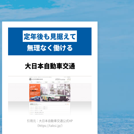
定年後も見据えて
無理なく働ける
大日本自動車交通
引用元：大日本自動車交通公式HP
（https://taksi.jp/）