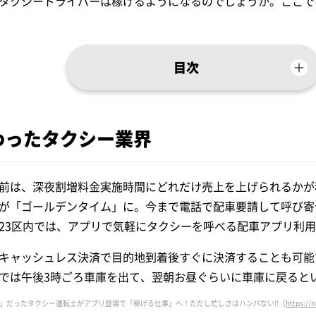
タクシードライバーは稼げるようになるのでしょうか。ここで
目次
わったタクシー業界
前は、深夜割増料金実施時間にどれだけ売上を上げられるかが
が「ゴールデンタイム」に。今まで電話で配車要請して呼び寄
23区内では、アプリで気軽にタクシーを呼べる配車アプリ利
キャッシュレス決済で目的地到着後すぐに決済することも可能
では午後3時ごろ車庫を出て、翌朝お昼ぐらいに車庫に戻ると
仕事」だったタクシー運転士がアプリ登場で「稼げる仕事」へ！ただし忙しさはハンパない!!（
https://