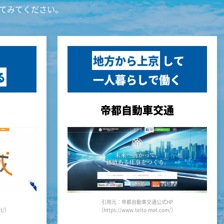
てみてください。
地方から上京
して
る
一人暮らしで働く
帝都自動車交通
引用元：帝都自動車交通公式HP
it/）
（https://www.teito-mot.com/）