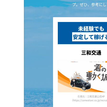
プ。ぜひ、参考にし
未経験でも
安定して稼げ
三和交通
引用元：三和交通公式HP
（https://sanwataxi.co.jp/recru