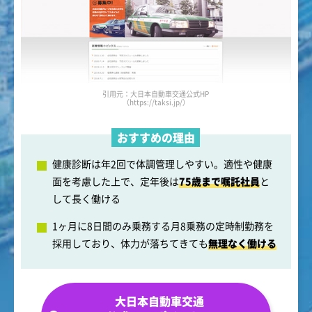
引用元：大日本自動車交通公式HP
（https://taksi.jp/）
おすすめの理由
健康診断は年2回で体調管理しやすい。適性や健康
面を考慮した上で、定年後は
75歳まで嘱託社員
と
して長く働ける
1ヶ月に8日間のみ乗務する月8乗務の定時制勤務を
採用しており、体力が落ちてきても
無理なく働ける
大日本自動車交通