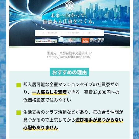
引用元：帝都自動車交通公式HP
（https://www.teito-mot.com/）
おすすめの理由
即入居可能な全室マンションタイプの社員寮があ
り、
一人暮らしを満喫
できる。寮費33,000円～の
低価格設定で住みやすい
生活支援のクラブ活動などがあり、気の合う仲間が
見つかるので上京してから
遊び相手が見つからない
心配もありません