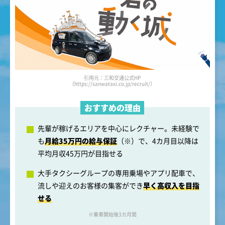
引用元：三和交通公式HP
（https://sanwataxi.co.jp/recruit/）
おすすめの理由
先輩が稼げるエリアを中心にレクチャー。未経験で
も
月給35万円の給与保証
（※）で、4カ月目以降は
平均月収45万円が目指せる
大手タクシーグループの専用乗場やアプリ配車で、
流しや迎えのお客様の集客ができ
早く高収入を目指
せる
※乗車開始後3カ月間