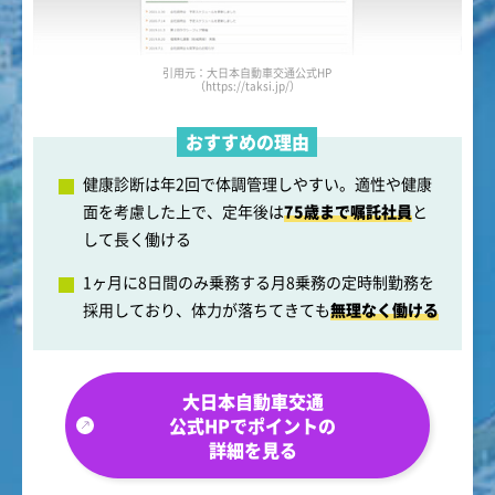
引用元：大日本自動車交通公式HP
（https://taksi.jp/）
おすすめの理由
健康診断は年2回で体調管理しやすい。適性や健康
面を考慮した上で、定年後は
75歳まで嘱託社員
と
して長く働ける
1ヶ月に8日間のみ乗務する月8乗務の定時制勤務を
採用しており、体力が落ちてきても
無理なく働ける
大日本自動車交通
公式HPでポイントの
詳細を見る