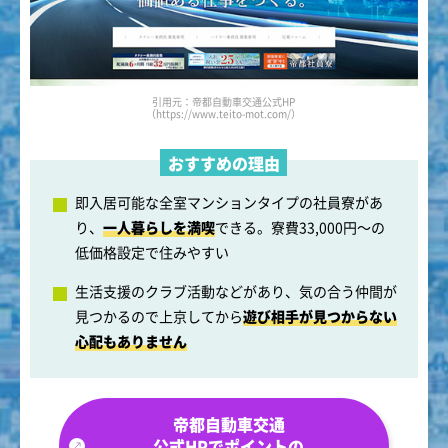
引用元：帝都自動車交通公式HP
（https://www.teito-mot.com/）
おすすめの理由
即入居可能な全室マンションタイプの社員寮があ
り、
一人暮らしを満喫
できる。寮費33,000円～の
低価格設定で住みやすい
生活支援のクラブ活動などがあり、気の合う仲間が
見つかるので上京してから
遊び相手が見つからない
心配もありません
帝都自動車交通
公式HPでポイントの