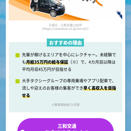
引用元：三和交通公式HP
（https://sanwataxi.co.jp/recruit/）
おすすめの理由
先輩が稼げるエリアを中心にレクチャー。未経験で
も
月給35万円の給与保証
（※）で、4カ月目以降は
平均月収45万円が目指せる
大手タクシーグループの専用乗場やアプリ配車で、
流しや迎えのお客様の集客ができ
早く高収入を目指
せる
※乗車開始後3カ月間
三和交通