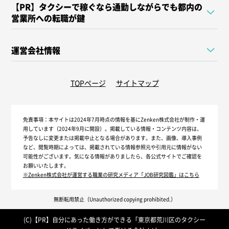
【PR】タクシーで稼ぐなら通勤しながらでも都内の
営業所への転職が鍵
運営会社情報
TOPページ
サイトマップ
免責事項：
本サイトは2024年7月時点の情報を基にZenken株式会社が制作・運
用しています（2024年9月に開設）。掲載している情報・コンテンツ内容は、
予告なしに変更または掲載中止となる場合があります。また、画像、導入事例
など、閲覧時期によっては、掲載されている情報参照元や引用元に情報がない
可能性がございます。気になる情報がありましたら、各公式サイトでご確認を
お願いいたします。
※Zenken株式会社が運営する職業の研究メディア「JOB研究図鑑」はこちら
無断転用禁止（Unauthorized copying prohibited.）
(C)【PR】
自分にあった働き方ができる「東京都荒川区のタクシー