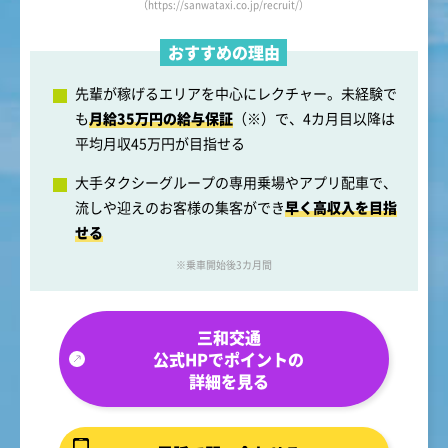
（https://sanwataxi.co.jp/recruit/）
おすすめの理由
先輩が稼げるエリアを中心にレクチャー。未経験で
も
月給35万円の給与保証
（※）で、4カ月目以降は
平均月収45万円が目指せる
大手タクシーグループの専用乗場やアプリ配車で、
流しや迎えのお客様の集客ができ
早く高収入を目指
せる
※乗車開始後3カ月間
三和交通
公式HPでポイントの
詳細を見る