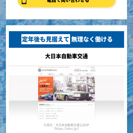
定年後も見据えて
無理なく働ける
大日本自動車交通
引用元：大日本自動車交通公式HP
（https://taksi.jp/）