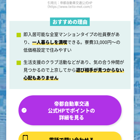
引用元：帝都自動車交通公式HP
（https://www.teito-mot.com/）
おすすめの理由
即入居可能な全室マンションタイプの社員寮があ
り、
一人暮らしを満喫
できる。寮費33,000円～の
低価格設定で住みやすい
生活支援のクラブ活動などがあり、気の合う仲間が
見つかるので上京してから
遊び相手が見つからない
心配もありません
帝都自動車交通
公式HPでポイントの
詳細を見る
電話で問い合わせる