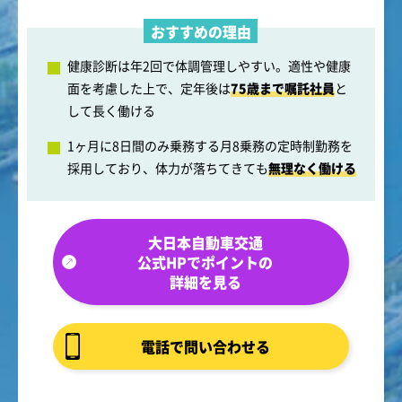
おすすめの理由
健康診断は年2回で体調管理しやすい。適性や健康
面を考慮した上で、定年後は
75歳まで嘱託社員
と
して長く働ける
1ヶ月に8日間のみ乗務する月8乗務の定時制勤務を
採用しており、体力が落ちてきても
無理なく働ける
大日本自動車交通
公式HPでポイントの
詳細を見る
電話で問い合わせる